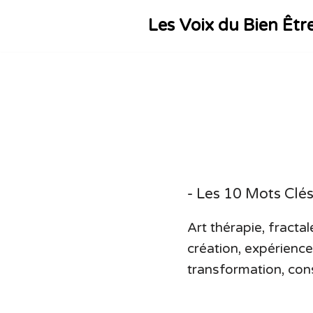
Les Voix du Bien Êtr
Aller
au
contenu
- Les 10 Mots Clés
Art thérapie, fractal
création, expérience
transformation, con