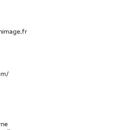
image.fr
om/
rne