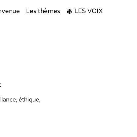
nvenue
Les thèmes
LES VOIX
:
llance, éthique,