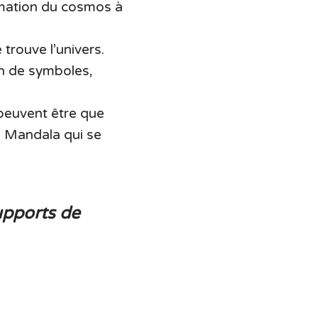
rmation du cosmos à
 trouve l’univers.
on de symboles,
peuvent être que
le Mandala qui se
upports de